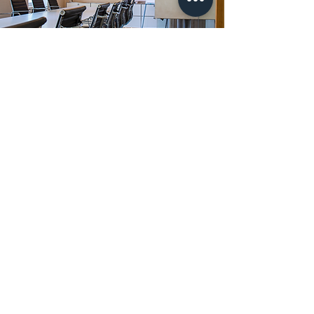
PUBLIKATIONEN (AUSZUG)
TROCKENBAU
ATLAS
Grundlagen, Einsatzbereiche,
Konstruktionen, Details.
4. Auflage 2014, gebunden
AUSBAU ATLAS
Edition DETAIL