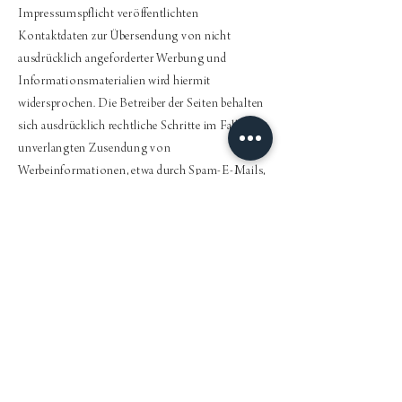
Impressumspflicht veröffentlichten
Kontaktdaten zur Übersendung von nicht
ausdrücklich angeforderter Werbung und
Informationsmaterialien wird hiermit
widersprochen. Die Betreiber der Seiten behalten
sich ausdrücklich rechtliche Schritte im Falle der
unverlangten Zusendung von
Werbeinformationen, etwa durch Spam-E-Mails,
vor.
3. Datenschutzbeauftragter
Gesetzlich vorgeschriebener
Datenschutzbeauftragter
Wir haben für unser Unternehmen einen
Datenschutzbeauftragten bestellt.